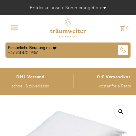
Entdecke unsere Sommerangebote ♥️
0
Persönliche Beratung mit ❤️
+49 961 47029361
DHL Versand
0 € Versandkosten
schnell & zuverlässig
kostenfreie Retoure