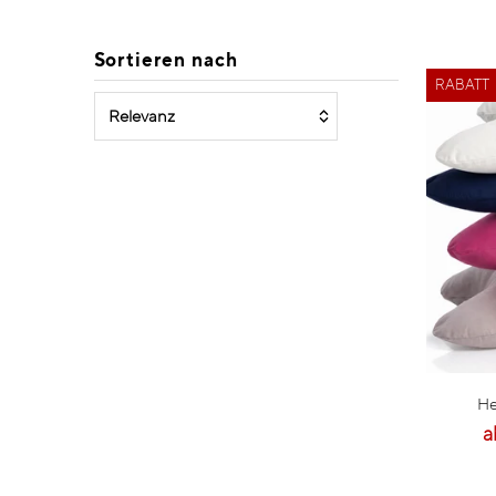
Sortieren nach
RABATT
Ausgewählt
Am relevantesten
meistverkauft
Alphabetisch, A-Z
Alphabetisch, Z-A
He
Preis, niedrig nach hoch
a
Preis, hoch nach niedrig