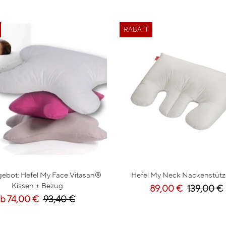
RABATT
ebot: Hefel My Face Vitasan®
Hefel My Neck Nackenstütz
Kissen + Bezug
89,00 €
139,00 €
b 74,00 €
93,40 €