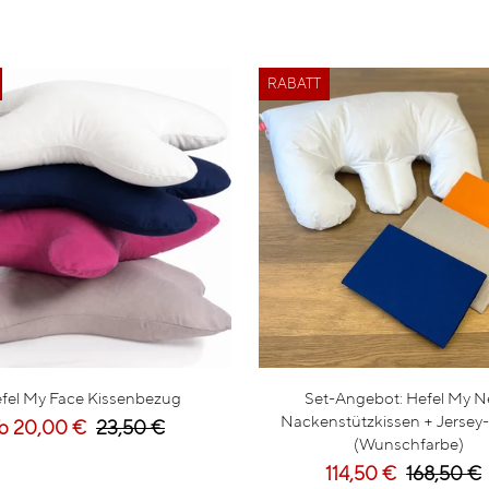
RABATT
fel My Face Kissenbezug
Set-Angebot: Hefel My N
Nackenstützkissen + Jersey
b 20,00 €
23,50 €
(Wunschfarbe)
114,50 €
168,50 €