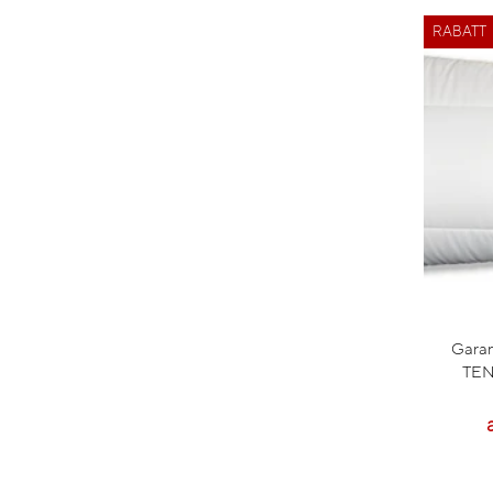
RABATT
Garan
TEN