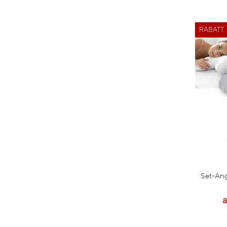
RABATT
Set-Ang
a