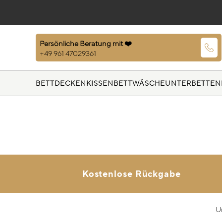
Persönliche Beratung mit ❤️
+49 961 47029361
BETTDECKEN
KISSEN
BETTWÄSCHE
UNTERBETTEN
Kostenlose Rückgabe
U