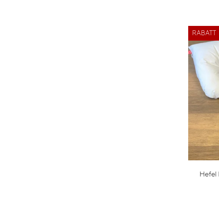
Datum, alt zu neu
Datum, neu zu alt
RABATT
Hefel