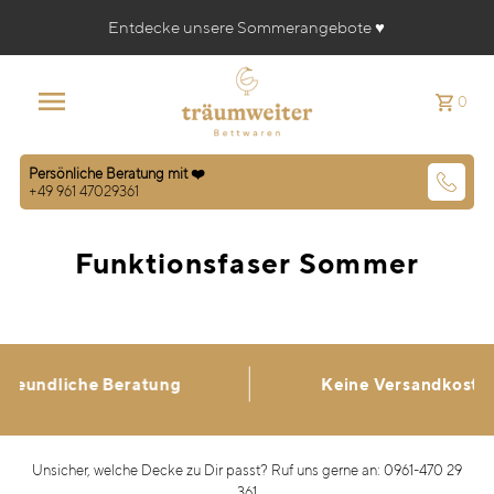
Entdecke unsere Sommerangebote ♥️
0
Persönliche Beratung mit ❤️
+49 961 47029361
Funktionsfaser Sommer
undliche Beratung
Keine Versandkosten
Unsicher, welche Decke zu Dir passt? Ruf uns gerne an: 0961-470 29
361