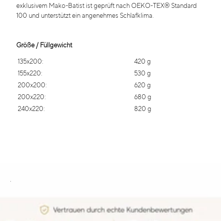
exklusivem Mako-Batist ist geprüft nach OEKO-TEX® Standard
100 und unterstützt ein angenehmes Schlafklima.
Größe / Füllgewicht
135x200:
420 g
155x220:
530 g
200x200:
620 g
200x220:
680 g
240x220:
820 g
.