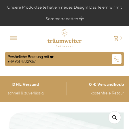
Unsere Produktseite hat ein neues Design! Das feiern wir mit
Sommerrabatten 🤩
0
Persönliche Beratung mit ❤️
+49 961 47029361
DHL Versand
0 € Versandkosten
schnell & zuverlässig
kostenfreie Retoure