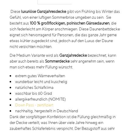
Diese
luxuriöse Ganzjahresdecke
gibt von Frühling bis Winter das
Gefühl, von einer luftigen Sommerbrise umgeben zu sein.
Sie
besteht aus
100 % großflockigen, polnischen Gänsedaunen
, die
sich federleicht am Körper anschmiegen.
Diese Daunenbettdecke
eignet sich hervorragend für Personen, die das ganze Jahr gerne
etwas kühler zugedeckt sind
, jedoch auf den Luxus der Daune
nicht verzichten möchten.
Die Medium Variante wird als
Ganzjahredecke
bezeichnet, kann
aber auch bereits als
Sommerdecke
sehr angenehm sein, wenn
man sich etwas mehr Füllung wünscht.
extrem gutes Wärmeverhalten
wunderbar leicht und kuschelig
natürliches Schlafklima
waschbar bis 60 Grad
allergikerfreundlich (NOMITE)
Down Pass - zertifiziert
nachhaltig, hergestellt in Deutschland
Dank der sorgfältigen Konfektion ist die Füllung gleichmäßig in
der Decke verteilt, was Ihnen über viele Jahre hinweg ein
zauberhaftes Schlaferlebnis verspricht. Der Bezugstoff aus sehr