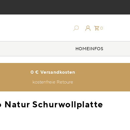
0
HOME
INFOS
0 € Versandkosten
kostenfreie Retoure
o Natur Schurwollplatte