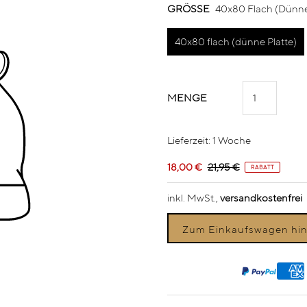
GRÖSSE
40x80 Flach (dünne
40x80 flach (dünne Platte)
MENGE
Lieferzeit: 1 Woche
18,00 €
21,95 €
RABATT
inkl. MwSt.,
versandkostenfrei