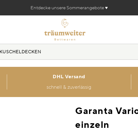
Entdecke unsere Sommerangebote ♥️
KUSCHELDECKEN
DHL Versand
schnell & zuverlässig
Garanta Vari
einzeln