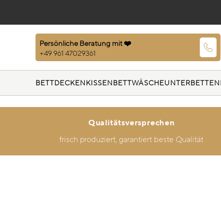
Persönliche Beratung mit ❤️
+49 961 47029361
BETTDECKEN
KISSEN
BETTWÄSCHE
UNTERBETTEN
Qualitätsversprechen
frisch produziert, garantiert beste Qualität