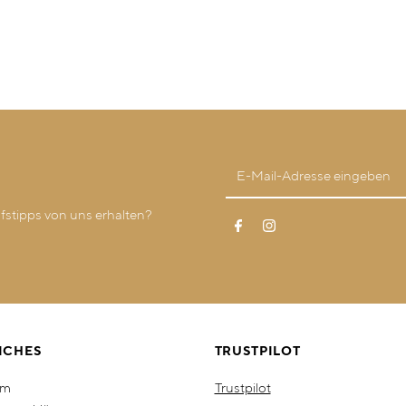
stipps von uns erhalten?
ICHES
TRUSTPILOT
um
Trustpilot