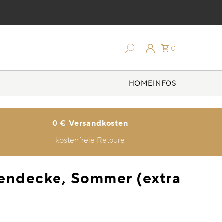
0
HOME
INFOS
0 € Versandkosten
kostenfreie Retoure
endecke, Sommer (extra