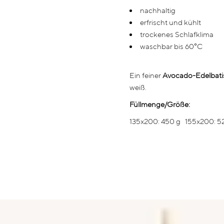
nachhaltig
erfrischt und kühlt
trockenes Schlafklima
waschbar bis 60°C
Ein feiner
Avocado-Edelbati
weiß.
Füllmenge/Größe:
135x200: 450 g 155x200: 52