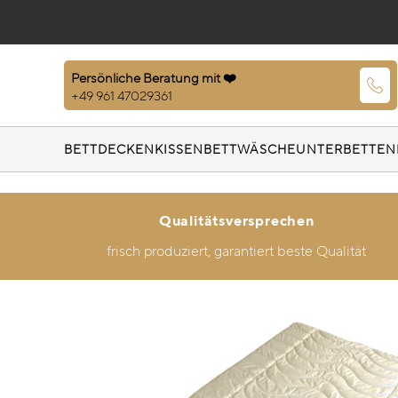
Persönliche Beratung mit ❤️
+49 961 47029361
BETTDECKEN
KISSEN
BETTWÄSCHE
UNTERBETTEN
Qualitätsversprechen
frisch produziert, garantiert beste Qualität