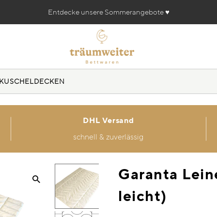
Entdecke unsere Sommerangebote ♥️
KUSCHELDECKEN
DHL Versand
schnell & zuverlässig
Garanta Lein
leicht)