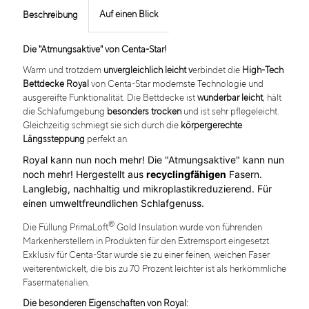
Auf einen Blick
Beschreibung
Die "Atmungsaktive" von Centa-Star!
Warm und trotzdem
unvergleichlich leicht v
erbindet die
High-Tech
Bettdecke Royal
von Centa-Star modernste Technologie und
ausgereifte Funktionalität. Die Bettdecke ist
wunderbar leicht
, hält
die Schlafumgebung
besonders trocken
und ist sehr pflegeleicht.
Gleichzeitig schmiegt sie sich durch die
körpergerechte
Längssteppung
perfekt an.
Royal kann nun noch mehr! Die "Atmungsaktive" kann nun
noch mehr! Hergestellt aus
recyclingfähigen
Fasern.
Langlebig, nachhaltig und mikroplastikreduzierend. Für
einen umweltfreundlichen Schlafgenuss.
®
Die Füllung PrimaLoft
Gold Insulation wurde von führenden
Markenherstellern in Produkten für den Extremsport eingesetzt.
Exklusiv für Centa-Star wurde sie zu einer feinen, weichen Faser
weiterentwickelt, die bis zu 70 Prozent leichter ist als herkömmliche
Fasermaterialien.
Die besonderen Eigenschaften von Royal: