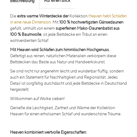
Auf einen Blick
Beschreibung
Die
extra warme Winterdecke der
Kollektion
Heaven hebt Schlafen
in eine neue Dimension
. Mit
100 % hochwertigsten Gänsedaunen
gefüllt, umhüllt von einem
superfeinen Mako-Daunenbatist aus
100 % Baumwolle
, ist jede Bettdecke ein Tribut an einen
wohlverdienten Schlaf.
Mit Heaven wird Schlafen zum himmlischen Hochgenuss.
Gefertigt aus reinen, natürlichen Materialien verkörpern diese
Bettdecken das Beste aus Natur und Handwerkskunst.
Sie sind nicht nur angenehm leicht und wunderbar fluffig, sondern
auch ein Statement für Nachhaltigkeit und Regionalität. Jedes
Detail ist sorgfältig durchdacht und jede Bettdecke in Deutschland
hergestellt.
Willkommen auf Wolke sieben!
Genieße die Leichtigkeit, Zartheit und Wärme der Kollektion
Heaven für einen erholsamen Schlaf und wunderschöne Träume.
Heaven kombiniert wertvolle Eigenschaften: