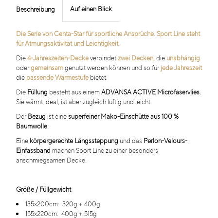
Auf einen Blick
Beschreibung
Die Serie von Centa-Star für sportliche Ansprüche. Sport Line steht
für Atmungsaktivität und Leichtigkeit.
Die
4-Jahreszeiten-Decke
verbindet
zwei Decken,
die
unabhängig
oder
gemeinsam
genutzt werden können und so für
jede Jahreszeit
die
passende Wärmestufe
bietet
.
Die
Füllung
besteht aus einem
ADVANSA ACTIVE Microfaservlies.
Sie
wärmt ideal, ist aber zugleich luftig und leicht.
Der
Bezug
ist eine
superfeiner Mako-Einschütte aus 100 %
Baumwolle.
Eine
körpergerechte Längssteppung
und das
Perlon-Velours-
Einfassband
machen Sport Line zu einer besonders
anschmiegsamen Decke.
Größe / Füllgewicht
135x200cm: 320g + 400g
155x220cm: 400g + 515g