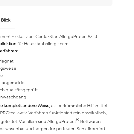
 Blick
atmen!
Exklusiv bei Centa-Star: AllergoProtect® ist
ollektion
für Hausstauballergiker mit
erfahren
:
 Magnet
ngsweise
ze
t angemeldet
ch qualitätsgeprüft
honwaschgang
ine komplett andere Weise,
als herkömmliche Hilfsmittel
 PROtec-aktiv-Verfahren funktioniert rein physikalisch,
®
 getestet. Vor allem sind AllergoProtect
Bettwaren
os waschbar und sorgen für perfekten Schlafkomfort.