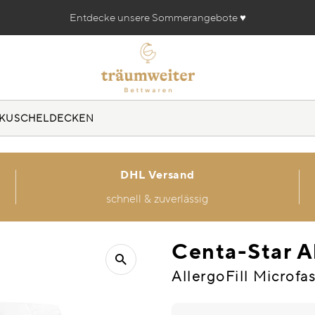
Entdecke unsere Sommerangebote ♥️
KUSCHELDECKEN
DHL Versand
schnell & zuverlässig
Centa-Star A
AllergoFill Microfa