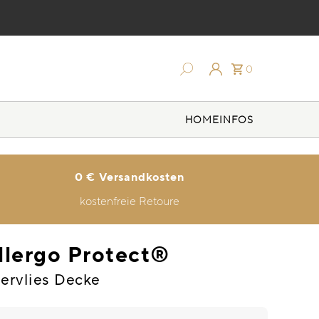
0
HOME
INFOS
0 € Versandkosten
kostenfreie Retoure
llergo Protect®
servlies Decke