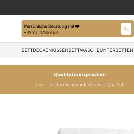
Persönliche Beratung mit ❤️
+49 961 47029361
BETTDECKEN
KISSEN
BETTWÄSCHE
UNTERBETTEN
Qualitätsversprechen
frisch produziert, garantiert beste Qualität