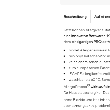
Auf einen
Beschreibung
Jetzt können A
ll
ergiker auf
eine
innovative Bettwaren-K
dem
einzigartigen
PROtec-V
bindet Allergene wie ein
rein physikalische Wirku
keine chemischen Zusät
zum europäischen Paten
ECARF allergikerfreundli
waschbar bis 60 °C, Sc
®
AllergoProtect
wirkt auf e
für Hausstauballergiker. Das
ohne Biozide und ist klinisch
aber atmungsaktiv, probleml