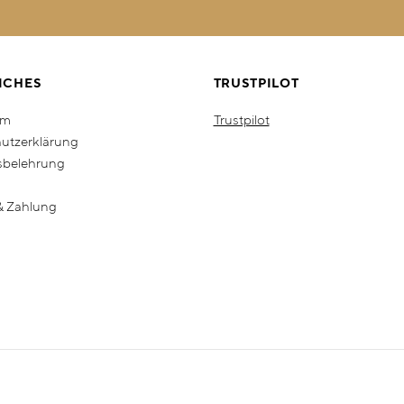
ICHES
TRUSTPILOT
um
Trustpilot
utzerklärung
sbelehrung
& Zahlung