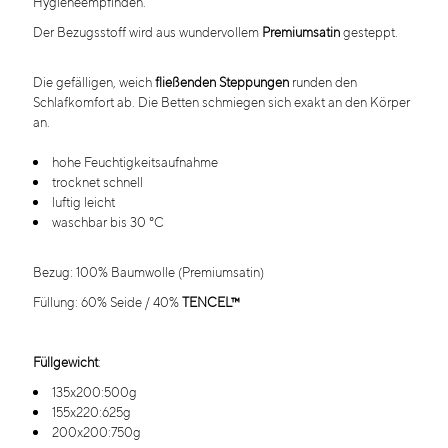
Hygieneempfinden.
Der Bezugsstoff wird aus wundervollem
Premiumsatin
gesteppt.
Die gefälligen, weich
fließenden Steppungen
runden den
Schlafkomfort ab. Die Betten schmiegen sich exakt an den Körper
an.
hohe Feuchtigkeitsaufnahme
trocknet schnell
luftig leicht
waschbar bis 30 °C
Bezug: 100% Baumwolle (Premiumsatin)
Füllung: 60% Seide / 40%
TENCEL™
Füllgewicht
:
135x200:500g
155x220:625g
200x200:750g